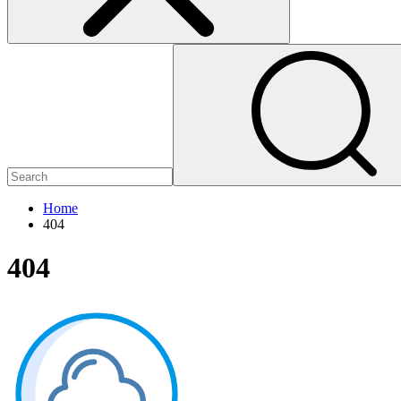
Home
404
404